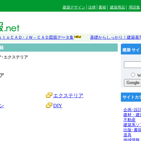
建築デザイン
│
法律
│
書籍
│
建築用品
│
用語集
ｕｔｏＣＡＤ･ＪＷ－ＣＡＤ図面データ集
基礎からしっかり！建築基
録
建築 サ
ア･エクステリア
ア
W
エクステリア
サイト
ン
DIY
企画･設
建材・建
不動産
建築系ソ
出版･書
道具
地域情報