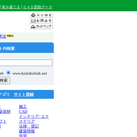
│
家を建てる
│
ＣＡＤ図面データ
準法
イト内検索
eb
www.kentikulink.net
カテゴリ
サイト登録
計
施工
築資材
CAD
インテリア･エク
フト
ステリア
籍
法律・登記
建築情報
学習