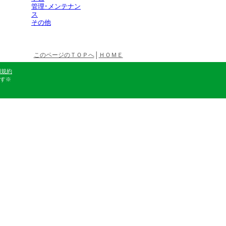
管理･メンテナン
ス
その他
このページのＴＯＰへ
│
ＨＯＭＥ
用規約
す※