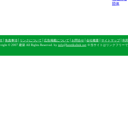
団体
ME
│
免責事項
│
リンクについて
│
広告掲載について
│
お問合せ
│
会社概要
│
サイトマップ
│
利
right © 2007 建築 All Rights Reserved. by
info@kentikulink.net
※当サイトはリンクフリーで