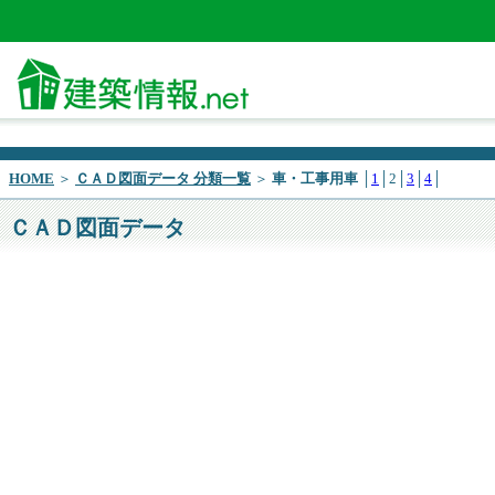
HOME
＞
ＣＡＤ図面データ 分類一覧
＞
車・工事用車
│
1
│2│
3
│
4
│
ＣＡＤ図面データ