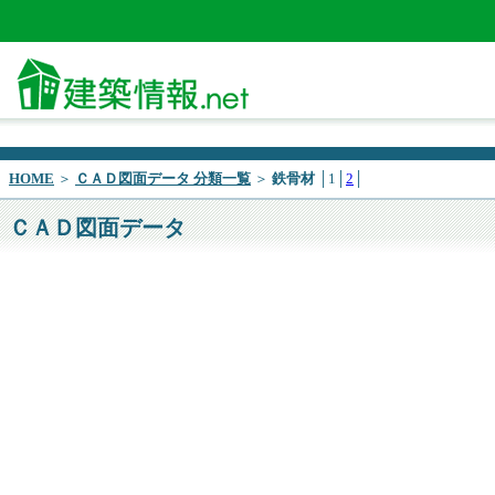
HOME
＞
ＣＡＤ図面データ 分類一覧
＞
鉄骨材
│1│
2
│
ＣＡＤ図面データ