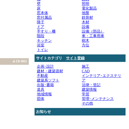
壁
照明
床
電化製品
窓本体
地盤
窓付属品
鉄骨材
障子
木材
ドア
設備
手すり・柵
設備（部品）
階段
車・工事用車
キッチン
樹木
浴室
方位
トイレ
サイトカテゴリ
サイト登録
d-19-001
企画･設計
施工
建材・建築資材
CAD
不動産
インテリア･エクステリ
建築系ソフト
ア
出版･書籍
法律・登記
道具
建築情報
地域情報
学習
団体
管理･メンテナンス
その他
お知らせ