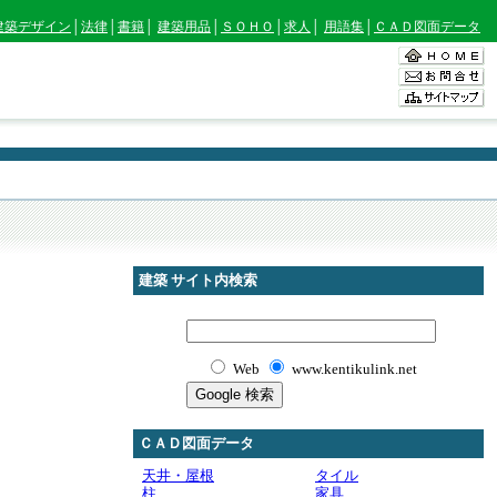
建築デザイン
│
法律
│
書籍
│
建築用品
│
ＳＯＨＯ
│
求人
│
用語集
│
ＣＡＤ図面データ
建築 サイト内検索
Web
www.kentikulink.net
ＣＡＤ図面データ
天井・屋根
タイル
柱
家具