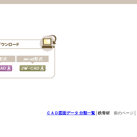
ＣＡＤ図面データ 分類一覧
│
鉄骨材
前のページ│