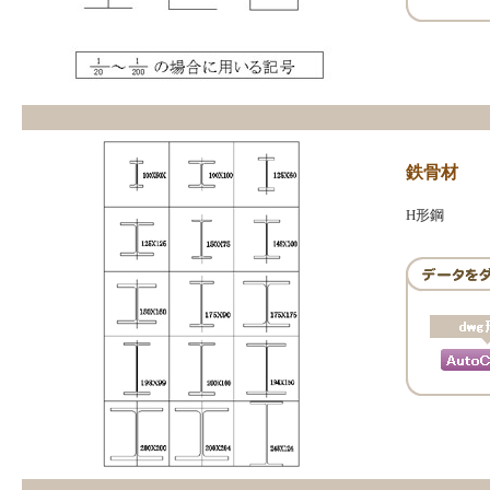
鉄骨材
H形鋼