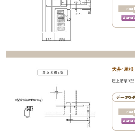
天井･屋根
屋上吊環B型