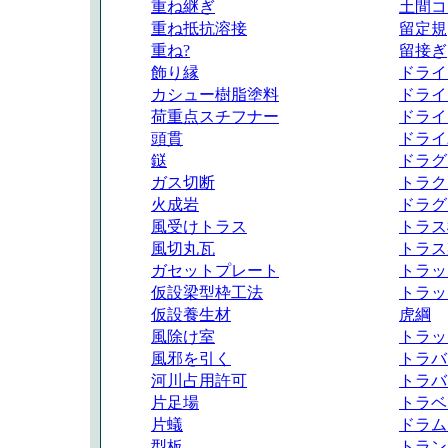
重ね継ぎ
土間コ
重ね抵抗溶接
留定規
重ね?
留接ぎ
飾り縁
ドライ
カシュー樹脂塗料
ドライ
荷重点スチフナー
ドライ
頭貫
ドライ
鎹
ドラグ
ガス切断
トラク
火成岩
ドラグ
風受けトラス
トラス
風切丸瓦
トラス
ガセットプレート
トラッ
仮設梁型枠工法
トラッ
仮設養生材
虎綱
風除け室
トラッ
風邪を引く
トラバ
河川占用許可
トラバ
片足場
トラベ
片蟻
ドラム
型板
トラン